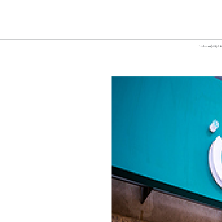
وسطة والمؤسسات."